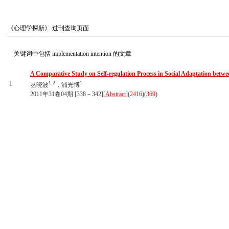
《心理学探新》
过刊查询页面
关键词中包括
implementation intention
的文章
A Comparative Study on Self-regulation Process in Social Adaptation bet
1,2
1
1
丛晓波
，浦光博
2011年31卷04期 [338－342][
Abstract
](
2416
)(
369
)