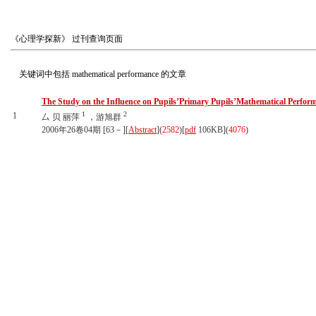
《心理学探新》
过刊查询页面
关键词中包括
mathematical performance
的文章
The Study on the Influence on Pupils’Primary Pupils’Mathematical Perfor
1
2
1
厶 贝 丽萍
，游旭群
2006年26卷04期 [63－][
Abstract
](
2582
)
[
pdf
106KB]
(
4076
)