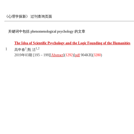
《心理学探新》
过刊查询页面
关键词中包括
phenomenological psychology
的文章
The Idea of Scientific Psychology and the Logic Founding of the Humanities
1
1,2
1
高申春
,甄 洁
2019年03期 [195－199][
Abstract
](
1292
)
[
pdf
904KB]
(
3280
)