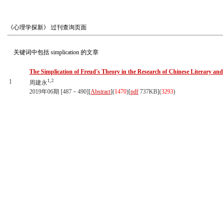
《心理学探新》
过刊查询页面
关键词中包括
simplication
的文章
The Simplication of Freud's Theory in the Research of Chinese Literary and
1,2
1
周建永
2019年06期 [487－490][
Abstract
](
1470
)
[
pdf
737KB]
(
3293
)