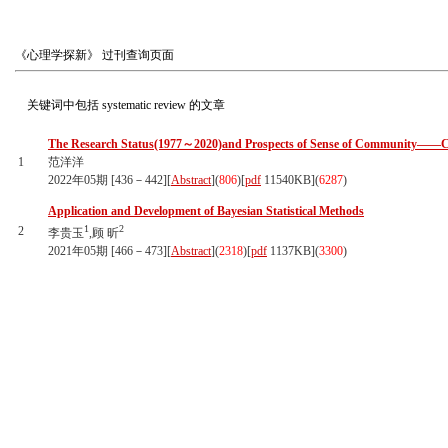
《心理学探新》
过刊查询页面
关键词中包括
systematic review
的文章
The Research Status(1977～2020)and Prospects of Sense of Community——Co
1
范洋洋
2022年05期 [436－442][
Abstract
](
806
)
[
pdf
11540KB]
(
6287
)
Application and Development of Bayesian Statistical Methods
1
2
2
李贵玉
,顾 昕
2021年05期 [466－473][
Abstract
](
2318
)
[
pdf
1137KB]
(
3300
)