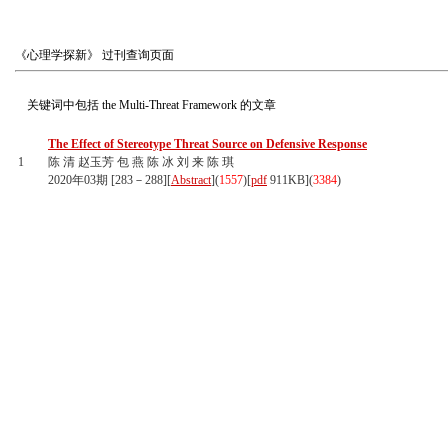
《心理学探新》
过刊查询页面
关键词中包括
the Multi-Threat Framework
的文章
The Effect of Stereotype Threat Source on Defensive Response
1
陈 清 赵玉芳 包 燕 陈 冰 刘 来 陈 琪
2020年03期 [283－288][
Abstract
](
1557
)
[
pdf
911KB]
(
3384
)