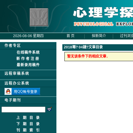
2026-08-06 星期四
首 页
探新简介
过刊浏
作者专区
2018骞?
04鏈?文章目录
在线稿件系统
暂无该条件下的相应文章．
新作者注册
最新录用稿件
远程审稿系统
远程办公系统
电子期刊
上期目录
下期目录
刊期索引